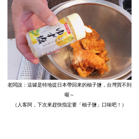
老闆說：這罐是特地從日本帶回來的柚子鹽，台灣買不到
喔～
（人客阿，下次來趕快指定要「柚子鹽」口味吧！）