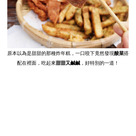
原本以為是甜甜的那種炸年糕，一口咬下竟然發現
酸菜
搭
配在裡面，吃起來
甜甜又鹹鹹
，好特別的一道！