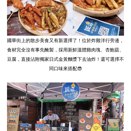
國華街上的散步美食又有新選擇了！位於炸雞洋行旁邊，
食材完全沒有事先醃製，採用新鮮溫體雞肉塊、杏鮑菇、
豆腐，直接沾附獨家日式金黃麵漿下去油炸！還可選擇不
同口味來搭配😎