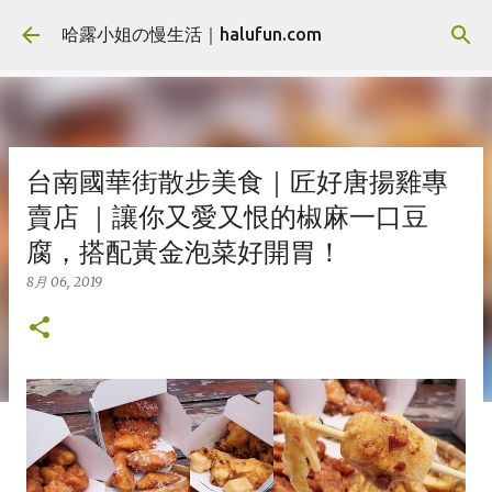
跳到主要內容
哈露小姐の慢生活｜halufun.com
台南國華街散步美食｜匠好唐揚雞專
賣店 ｜讓你又愛又恨的椒麻一口豆
腐，搭配黃金泡菜好開胃！
8月 06, 2019