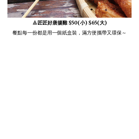
🔺
匠匠好唐揚雞 $50(小) $65(大)
餐點每一份都是用一個紙盒裝，滿方便攜帶又環保～