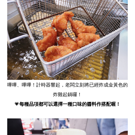
嗶嗶、嗶嗶！計時器響起，老闆立刻將已經炸成金黃色的
炸雞起鍋囉！
💗
每種品項都可以選擇一種口味的醬料作搭配喔！