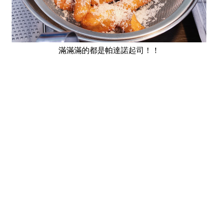
滿滿滿的都是帕達諾起司！！