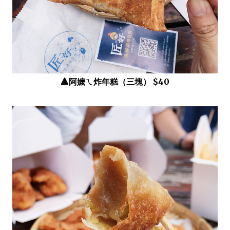
🔺阿嬤ㄟ炸年糕（三塊） $40