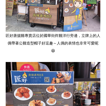
匠好唐揚雞專賣店位於國華街炸雞洋行旁邊，立牌上的人
偶帶著公雞造型帽子好逗趣～人偶的表情也非常可愛呢
😆