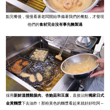
點完餐後，慢慢看著老闆開始準備著我們的餐點，才發現
他們的
食材完全沒有事先醃製過
採用
新鮮溫體雞腿肉、杏鮑菇和豆腐
，直接沾附
獨家日式
金黃麵漿
下去油炸！那粉黃色的麵漿看起來就好好吃阿～