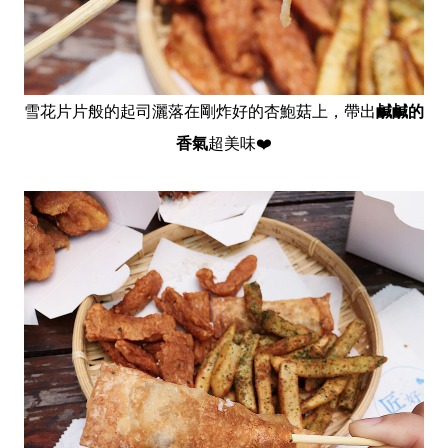
雪花片片般的起司灑落在剛炸好的杏鮑菇上，帶出
鹹鹹的
香氣
超美味❤️