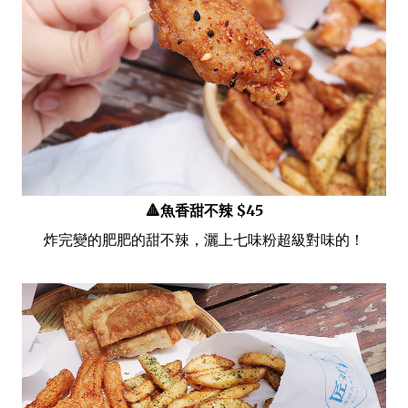
🔺魚香甜不辣 $45
炸完變的肥肥的甜不辣，灑上七味粉超級對味的！