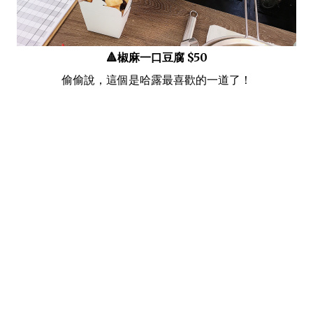
🔺椒麻一口豆腐 $50
偷偷說，這個是哈露最喜歡的一道了！