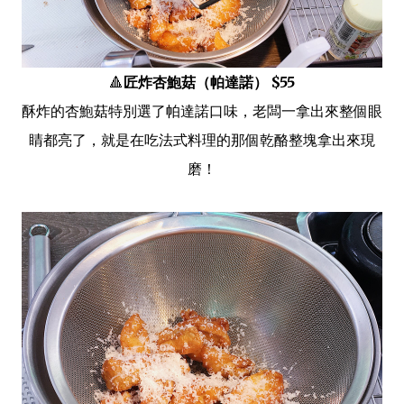
🔺
匠炸杏鮑菇（帕達諾） $55
酥炸的杏鮑菇特別選了帕達諾口味，老闆一拿出來整個眼
睛都亮了，就是在吃法式料理的那個乾酪整塊拿出來現
磨！