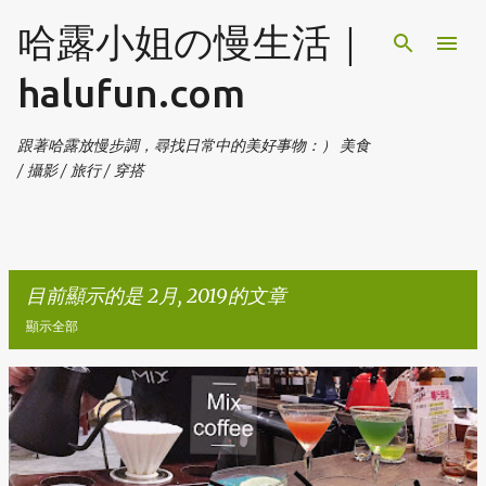
跳到主要內容
哈露小姐の慢生活｜
halufun.com
跟著哈露放慢步調，尋找日常中的美好事物：） 美食
/ 攝影 / 旅行 / 穿搭
目前顯示的是 2月, 2019的文章
顯示全部
發
表
文