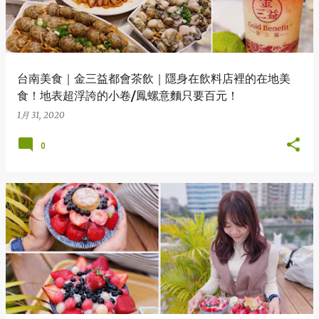
章
台南美食｜金三益都會茶飲｜隱身在飲料店裡的在地美
食！地表超浮誇的小卷/鳳螺意麵只要百元！
1月 31, 2020
0