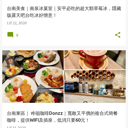
台南美食｜南泉冰菓室｜安平必吃的超大顆草莓冰，隱藏
版露天吧台吃冰好愜意！
1月 22, 2020
0
台南東區｜ 咚嗞咖啡Donzz｜寬敞又平價的複合式簡餐
咖啡，提供WIFI及插座，低消只要60元！
1月 13, 2020