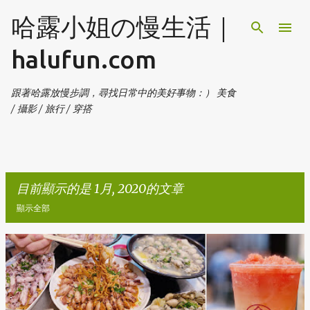
跳到主要內容
哈露小姐の慢生活｜
halufun.com
跟著哈露放慢步調，尋找日常中的美好事物：） 美食
/ 攝影 / 旅行 / 穿搭
目前顯示的是 1月, 2020的文章
顯示全部
發
表
文